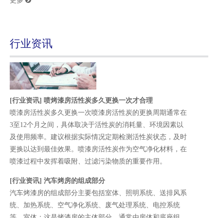
更多
真诚，讲诚信。
3.我们有最大的展厅，欢迎您随时来参观考察。
4.专业的工程师和技术团队确保产品结构，设计和布局正
确合理。
行业资讯
5. 我们的业务人员态度真诚，服务周到，为您提供专业
的产品解决方案。
6.喷粉技术一直运用于很多生产环节和产品部件，比如
梁，框架，地台等，防锈，耐用和美观。
7. 高质量的原材料，先进的生产设备和熟练的工人确保
[
行业资讯
]
喷烤漆房活性炭多久更换一次才合理
生产高质量的产品，质控一直执行在各个生产环节之
喷漆房活性炭多久更换一次喷漆房活性炭的更换周期通常在
中。
3至12个月之间，具体取决于活性炭的消耗量、环境因素以
8. 完善的售后服务。
及使用频率。建议根据实际情况定期检测活性炭状态，及时
9.德国莱茵TUV公司认证，更加值得信赖。
更换以达到最佳效果。喷漆房活性炭作为空气净化材料，在
Q
如何选择喷烤漆房？
喷漆过程中发挥着吸附、过滤污染物质的重要作用。
随着汽车市场的迅猛发展和人们对汽车维护档次的提
A
[
行业资讯
]
汽车烤房的组成部分
升，喷漆房已成为大中型汽修厂和4S店必备的主要维修
汽车烤漆房的组成部分主要包括室体、照明系统、送排风系
设备，甚至许多街面汽车快修店也都想方设法挤出空
统、加热系统、空气净化系统、废气处理系统、电控系统
间，增加投资，购置喷漆房。 目前，全国喷漆房市场可
等。‌‌‌室体‌：这是烤漆房的主体部分，通常由房体和底座组
谓鱼龙混杂，品牌繁多，质量参差不齐，价格高低不