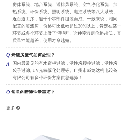
近百道工序，逾千个零部件组装而成。一般来说，相同
配置的喷漆房，价格可比低幅超过20%以上，肯定在某一
环节或多个环节上做了“手脚”，这种喷漆房价格越低，其
质量性能越差，使用寿命越短。
Q
烤漆房废气如何处理？
国内最常见的有水帘柜过滤，活性炭颗粒过滤，活性炭
A
袋子过滤, UV光氧催化处理等。广州市威龙达机电设备
有限公司有多种环保方案供您选择！
Q
常见的喷漆注意事项？
1、在进行喷涂前必须先检查喷涂的气压是否正常，同时
A
确保过滤系统清洁；
2、检查空气压缩机和油喷漆房水微尘分离器，使喷漆软
管保持洁净。
更多

3、喷枪、喷漆软管和调漆罐要存放在干净的地方；
4、除了用吹风枪和粘尘布除尘外，其它所有喷涂前的工
序都应该在烤漆房外完成；
5、在烤漆房只能进行喷涂和烘烤工序，而且烤漆房房门