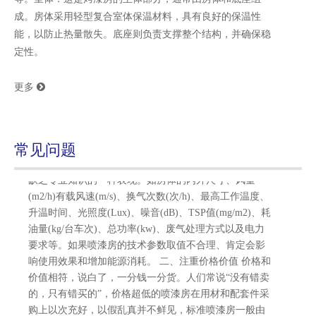
一。现在很多的企业和维修业主在选购时存在一定的误
成。房体采用轻型复合室体保温材料，具有良好的保温性
区：一是对市场中的品牌缺乏全面的了解，二是不懂喷
能，以防止热量散失。底座则负责支撑整个结构，并确保稳
漆房的专业选购知识；三是轻信宣传，忽略了价格和价
定性。‌
值对等的规律，四是一味追求“廉价”，不顾长效利益。这
些情况都有可能给购买者带来不可挽回的经济损失。故
更多

建议用户在选购喷漆房时至少应该注意以下四点： 一、
注重技术参数 时下不少选购喷漆房的企业和维修业主十
分在意价格，而忽视了技术参数，这是对喷喷漆房选购
缺乏专业知识的一种表现。如房体的内外尺寸、风量
常见问题
(m2/h)有载风速(m/s)、换气次数(次/h)、最高工作温度、
升温时间、光照度(Lux)、噪音(dB)、TSP值(mg/m2)、耗
油量(kg/台车次)、总功率(kw)、废气处理方式以及电力
要求等。如果喷漆房的技术参数取值不合理、肯定会影
响使用效果和增加能源消耗。 二、注重价格价值 价格和
价值相符，说白了，一分钱一分货。人们常说“没有错卖
的，只有错买的”，价格超低的喷漆房在用材和配套件采
购上以次充好，以假乱真并不鲜见，标准喷漆房一般由
房体系统、地台系统、送排风系统、空气净化系统、加
热系统、环保系统、照明系统、电控系统等八大系统、