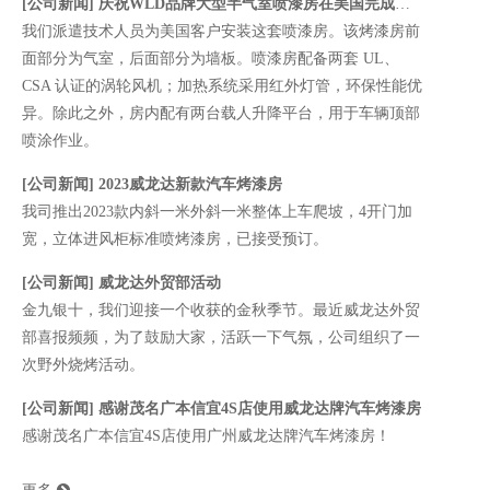
[
公司新闻
]
庆祝WLD品牌大型半气室喷漆房在美国完成安装
我们派遣技术人员为美国客户安装这套喷漆房。该烤漆房前
面部分为气室，后面部分为墙板。喷漆房配备两套 UL、
CSA 认证的涡轮风机；加热系统采用红外灯管，环保性能优
异。除此之外，房内配有两台载人升降平台，用于车辆顶部
喷涂作业。
[
公司新闻
]
2023威龙达新款汽车烤漆房
我司推出2023款内斜一米外斜一米整体上车爬坡，4开门加
宽，立体进风柜标准喷烤漆房，已接受预订。
[
公司新闻
]
威龙达外贸部活动
金九银十，我们迎接一个收获的金秋季节。最近威龙达外贸
部喜报频频，为了鼓励大家，活跃一下气氛，公司组织了一
次野外烧烤活动。
Q
为什么选择威龙达？
1. 建于2000年的真正实地生产厂家，占地面积超过18,000
A
[
公司新闻
]
感谢茂名广本信宜4S店使用威龙达牌汽车烤漆房
平方米。我们的厂房是自建的，不是租的，因此我们不
感谢茂名广本信宜4S店使用广州威龙达牌汽车烤漆房！
会搬到其他地方，有什么问题客户能随时找到我们。
2. 质量优先和服务至上是我们原则和宗旨，我们做生意
