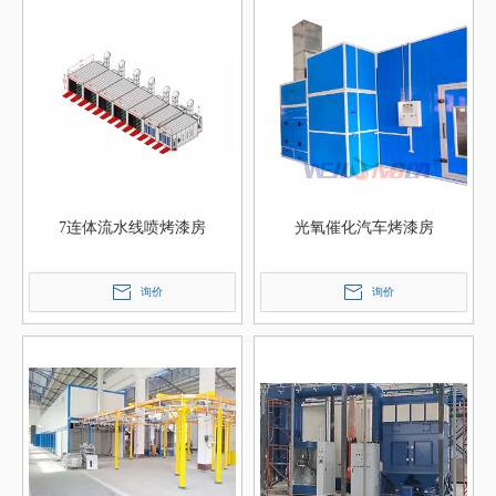
7连体流水线喷烤漆房
光氧催化汽车烤漆房
询价
询价