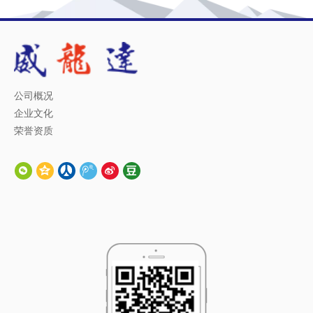
只可在车辆进出时开启，开启房门时必须开动喷涂时的
空气循环系统以产生正压，确保房外的灰尘不能进入房
内；
6、必须穿着指定的喷漆服和佩带安全防护用具才能进入
烤漆房进行操作；
7、在进行烘烤作业时，必须将烤漆房内的易燃物品拿出
公司概况
房外；
企业文化
8、非必要人员，不得进入烤漆房。
荣誉资质
Q
我们是谁？
广州市威龙达机电设备有限公司成立于2000年，是一家
A
专业从事工业涂装设备研发、生产和销售的国内外知名
企业，现阶段我们的主要产品是汽车烤漆房，家具烤漆
房，打磨房，调漆房，水帘柜，喷粉柜，高温炉和汽车
举升机等。公司坐落在珠江三角洲，独资兴建的生产基
地及办公楼占地15000多平方米，比邻花都港、广州火车
北站和白云国际机场，水陆空交通便利。
Q
我们做什么？