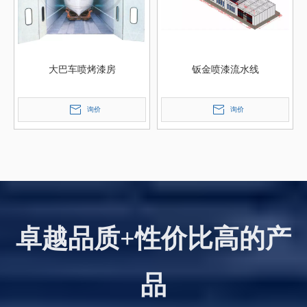
大巴车喷烤漆房
钣金喷漆流水线
询价
询价
卓越品质+性价比高的产
品