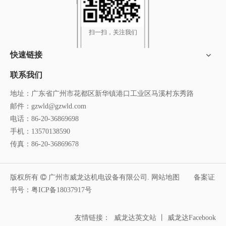
我们秉承“以人为本，以质求生；对公司负责，让顾客放
A
心”的企业精神，专业生产各类型烤漆房，积极开拓国内
外市场，经过19年的发展，我们的销售网络已经覆盖全
扫一扫，关注我们
国各地，如广东，海南，湖南，广西，福建，江西，湖
北等，并远销欧美、澳洲、中东及东南亚等多个国家和
快速链接
地区。在未来的发展中，我们将依托公司强大的经济实
力和高效的管理水平，一如既往地为客户提供最优质的
联系我们
产品和服务，不断完善销售和售后服务网络。我们真诚
地址：广东省广州市花都区新华镇港口工业区马溪村东秀路
地希望能够得到新旧用户的支持，威龙达期待与您一起
邮件：
gzwld@gzwld.com
共创辉煌。
电话：86-20-36869698
Q
为什么选择威龙达？
手机：13570138590
1. 建于2000年的真正实地生产厂家，占地面积超过18,000
传真：86-20-36869678
A
平方米。我们的厂房是自建的，不是租的，因此我们不
会搬到其他地方，有什么问题客户能随时找到我们。
版权所有

广州市威龙达机电设备有限公司.
网站地图
备案证
2. 质量优先和服务至上是我们原则和宗旨，我们做生意
书号：
粤ICP备18037917号
真诚，讲诚信。
3.我们有最大的展厅，欢迎您随时来参观考察。
4.专业的工程师和技术团队确保产品结构，设计和布局正
友情链接：
威龙达英文站
丨
威龙达Facebook
确合理。