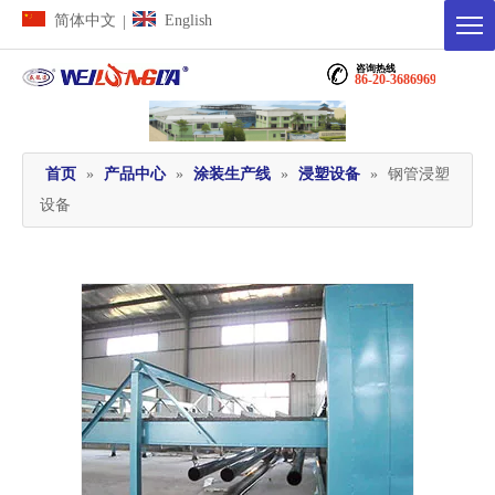
简体中文
English
|
咨询热线
86-20-36869698
首页
»
产品中心
»
涂装生产线
»
浸塑设备
»
钢管浸塑
设备