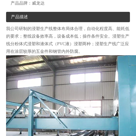
产品品牌：
威龙达
产品描述
我公司研制的浸塑生产线整体布局体合理，自动化程度高、能耗低
的要求；整线设备效率高，设备成本低；操作条件安全。浸塑生产
线分粉体式浸塑和液体式（PVC液）浸塑两种；浸塑生产线广泛应
用在涂层较厚的五金件和钢管内外防腐。