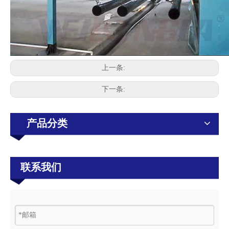
上一条:
下一条:
产品分类
联系我们