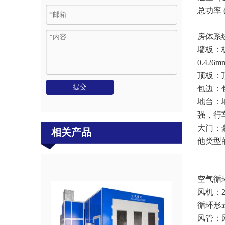
总功率
房体系
墙板：
0.4
顶板：
提交
包边：
地台：
强，行
大门：
相关产品
他类型
汽车烤漆房带PU墙板
空气循
风机：
循环形
风管：风