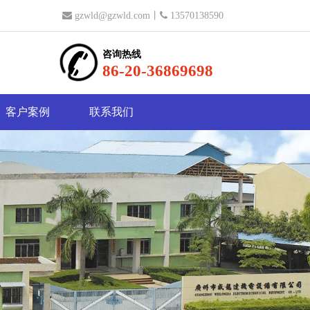

gzwld@gzwld.com
丨

13570138590
咨询热线
86-20-36869698
客户案例
联系我们