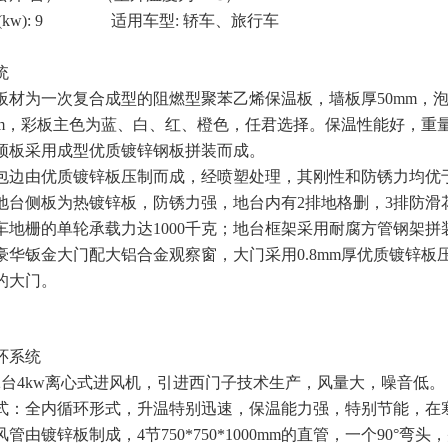
 (kw): 9 适用车型: 轿车、旅行车
统
板材为一次复合成型的阻燃型聚苯乙烯保温板，墙板厚50mm，泡沫
26mm，彩板主色为蓝、白、红、橙色，任君选择。保温性能好，重
顶板采用成型优质镀锌钢板拼装而成。
包边由优质镀锌板压制而成，经喷塑处理，其刚性和防锈力均优
地台侧板为热镀锌板，防锈力强，地台内有2排地格删，3排防滑
车地栅的单轮承载力达1000千克；地台框架采用耐腐方管钢架
豪华钣金大门配大铝合金观察窗，大门采用0.8mm厚优质镀锌
的大门。
环系统
2台4kw离心式进风机，引进西门子技术生产，风量大，噪音低。
式：全内循环形式，升温特别迅速，保温能力强，特别节能，在
管由镀锌板制成，4节750*750*1000mm的直管，一个90°