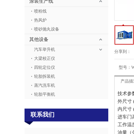
涂装生产线
喷粉线
热风炉
喷砂抛丸设备
其他设备
汽车举升机
分享到：
大梁校正仪
四轮定位仪
型号：
W
轮胎拆装机
产品描
蒸汽洗车机
技术参
轮胎平衡机
外尺寸 (m
内尺寸 (m
联系我们
进车门
工作温
水性油漆汽车烤漆房
油量（公