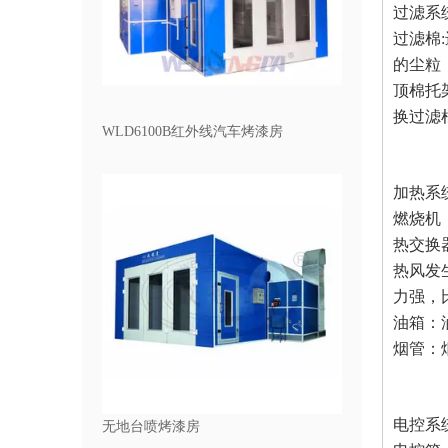
过滤系
过滤棉
的尘粒
顶棉托
换过滤
WLD6100B红外线汽车烤漆房
加热系
燃烧机
热交换
热风发
力强，
油箱：
烟管：烟
电控系
无地台喷烤漆房