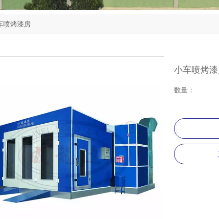
车喷烤漆房
小车喷烤
数量：