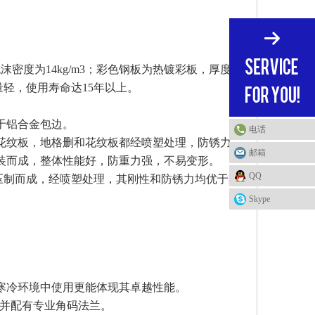
密度为14kg/m3；彩色钢板为热镀彩板，厚度为
量轻，使用寿命达15年以上。
于铝合金包边。
电话
花纹板，地格删和花纹板都经喷塑处理，防锈力
邮箱
拼装而成，整体性能好，防重力强，不易变形。
QQ
板压制而成，经喷塑处理，其刚性和防锈力均优于其
Skype
寒冷环境中使用更能体现其卓越性能。
弯头，并配有专业角码法兰。