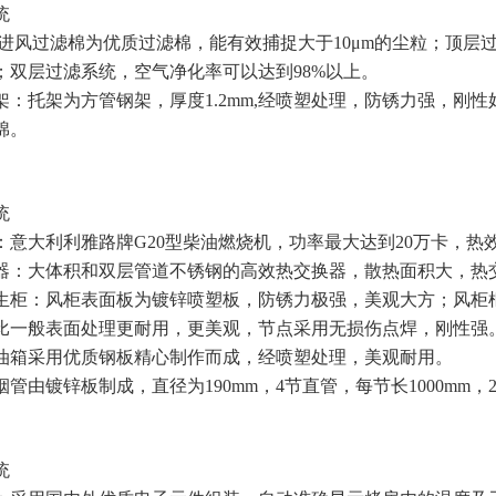
统
:进风过滤棉为优质过滤棉，能有效捕捉大于10μm的尘粒；顶层
；双层过滤系统，空气净化率可以达到98%以上。
架：托架为方管钢架，厚度1.2mm,经喷塑处理，防锈力强，刚
棉。
统
：意大利利雅路牌G20型柴油燃烧机，功率最大达到20万卡，热
器：大体积和双层管道不锈钢的高效热交换器，散热面积大，热交
生柜：风柜表面板为镀锌喷塑板，防锈力极强，美观大方；风柜
比一般表面处理更耐用，更美观，节点采用无损伤点焊，刚性强
油箱采用优质钢板精心制作而成，经喷塑处理，美观耐用。
管由镀锌板制成，直径为190mm，4节直管，每节长1000mm，2
统