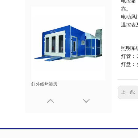
电控箱
靠。
电动风
温控表
照明系
灯管： 
灯盘：
红外线烤漆房
上一条: