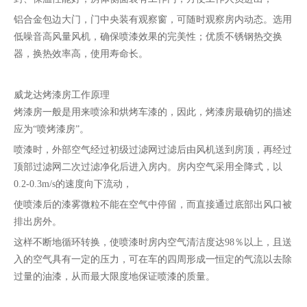
铝合金包边大门，门中央装有观察窗，可随时观察房内动态。选用
低噪音高风量风机，确保喷漆效果的完美性；优质不锈钢热交换
器，换热效率高，使用寿命长。
威龙达烤漆房工作原理
烤漆房一般是用来喷涂和烘烤车漆的，因此，烤漆房最确切的描述
应为“喷烤漆房”。
喷漆时，外部空气经过初级过滤网过滤后由风机送到房顶，再经过
顶部过滤网二次过滤净化后进入房内。房内空气采用全降式，以
0.2-0.3m/s的速度向下流动，
使喷漆后的漆雾微粒不能在空气中停留，而直接通过底部出风口被
排出房外。
这样不断地循环转换，使喷漆时房内空气清洁度达98％以上，且送
入的空气具有一定的压力，可在车的四周形成一恒定的气流以去除
过量的油漆，从而最大限度地保证喷漆的质量。