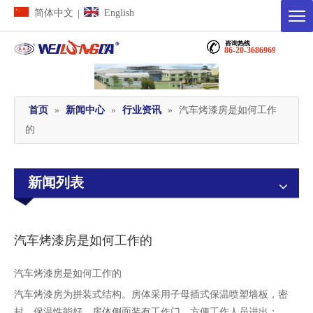
简体中文
English
|
咨询热线
86-20-36869698
首页
»
新闻中心
»
行业资讯
»
汽车烤漆房是如何工作
的
新闻列表
汽车烤漆房是如何工作的
["wechat","weibo","qzone","douban","email"]
汽车烤漆房是如何工作的
汽车烤漆房为拼装式结构。房体采用子母插式保温喷塑墙板，密
封、保温性能好，房体侧面装有工作门，方便工作人员进出；