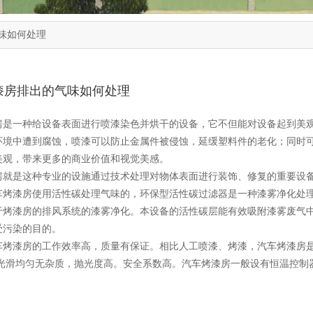
味如何处理
漆房排出的气味如何处理
"weibo","qzone","douban","email"]
房是一种给设备表面进行喷漆染色并烘干的设备，它不但能对设备起到美
环境中遭到腐蚀，喷漆可以防止金属件被侵蚀，延缓塑料件的老化；同时
美观，带来更多的商业价值和视觉美感。
房就是这种专业的设施通过技术处理对物体表面进行装饰、修复的重要设
车烤漆房使用活性碳处理气味的，环保型活性碳过滤器是一种漆雾净化处
于烤漆房的排风系统的漆雾净化。本设备的活性碳层能有效吸附漆雾废气
受污染的目的。
车烤漆房的工作效率高，质量有保证。相比人工喷漆、烤漆，汽车烤漆房是
面光滑均匀无杂质，抛光度高。安全系数高。汽车烤漆房一般设有恒温控制