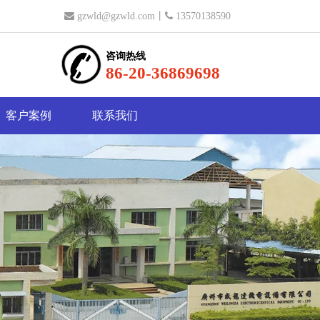

gzwld@gzwld.com
丨

13570138590
咨询热线
86-20-36869698
客户案例
联系我们