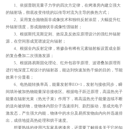
1、依据普朗克量子力学的四次方定律，在烤漆房内建立强大
的辐射场，彻底改变传统的以传导对流为主导的换热方式；
2、采用复合抛物面非成像技术和独特反射涂层，大幅提升红
外辐射强度，形成抛物状非成像性强辐射；
3、根据斯托克斯定则、效应及反效应原理设计的强红外辐射
源，在空间形成宽谱波定向辐射；
4、根据全内反射定律，将掺杂有稀有元素辐射板设置成全新
的复合叠加二次强激发源；
5、根据路易斯固化理论、红外包容学原理、波谱叠加原理而
进行地深度工程设计的辐射器，能达到快速加热干燥的目的，节能
效果十分显着；
6、电热能转换率高，能量发射率EO=1，发射与接收同步，瞬
间填补被加热物能量深谷接收区。根据电子跃迁原理，高温热光子
能量在辐射光束（热光子束）作用下，将高温热光子能量连续不断
的送向被烘物，使物体内部分子迅速排列、剧烈振动，形成光电子
激发态，产生强大内能，物体中的水分及易挥发物由内向外迅速排
出，成倍地提高热处理和烘干速度。
想要熟练的使用汽车家具烤漆房，还需要了解很多关于它的知